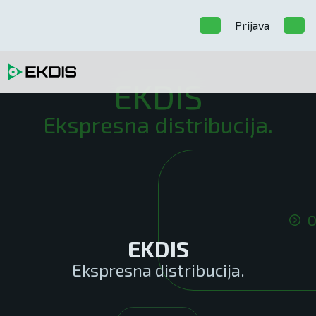
Prijava
EKDIS
Ekspresna distribucija.
O
EKDIS
Ekspresna distribucija.