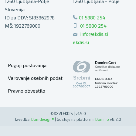
1260
Ljubljana-Polje
1260
Ljubljana - Polje
Slovenija
ID za DDV: SI83862978
01 5880 254
MŠ: 1922769000
01 5880 254
info@ekdis.si
ekdis.si
DominoCert
Pogoji poslovanja
Certifikat digitalne
odličnosti
Varovanje osebnih podatkov
Srebrni
EKDIS d.o.o.
Matična številka:
Cert ID:
0007/00007
1922769000
Pravno obvestilo
©XXVI EKDIS | v1.9.0
Izvedba:
Domdesign®
| Gostuje na platformi:
Domnio
v8.2.0